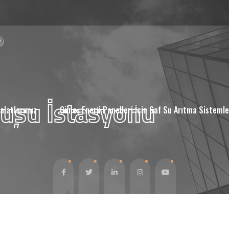
Duşu İstasyonu
alatlarımız
Güneş Enerji Panelleri İçin Saf Su Arıtma Sistemle