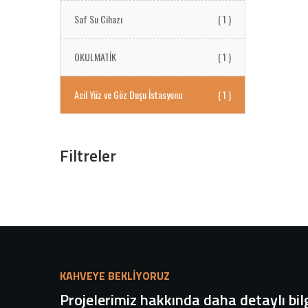
Saf Su Cihazı
( 1 )
OKULMATİK
( 1 )
Acil Yüz ve Göz Duşu İstasyonu
( 1 )
Filtreler
KAHVEYE BEKLİYORUZ
Projelerimiz hakkında daha detaylı bilg