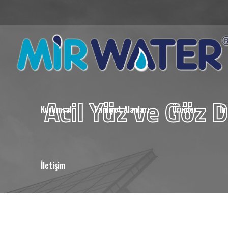
Acil Yüz ve Göz 
Kurumsal
Faaliyet Alanları
Ürünler
İm
İletişim